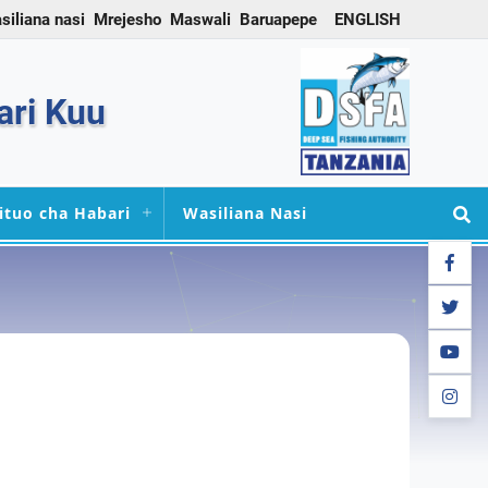
siliana nasi
Mrejesho
Maswali
Baruapepe
ENGLISH
ari Kuu
ituo cha Habari
Wasiliana Nasi
facebo
twitter
youtub
instag