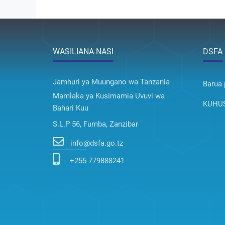
WASILIANA NASI
DSFA
Jamhuri ya Muungano wa Tanzania
Barua 
Mamlaka ya Kusimamia Uvuvi wa
KUHUS
Bahari Kuu
S.L.P 56, Fumba, Zanzibar
info@dsfa.go.tz
+255 779888241