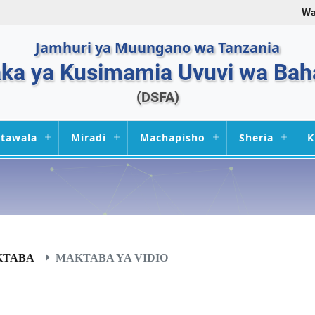
Wa
Jamhuri ya Muungano wa Tanzania
a ya Kusimamia Uvuvi wa Bah
(DSFA)
tawala
Miradi
Machapisho
Sheria
K
KTABA
MAKTABA YA VIDIO