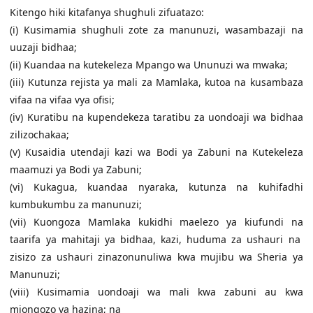
Kitengo hiki kitafanya shughuli zifuatazo:
(i) Kusimamia shughuli zote za manunuzi, wasambazaji na
uuzaji bidhaa;
(ii) Kuandaa na kutekeleza Mpango wa Ununuzi wa mwaka;
(iii) Kutunza rejista ya mali za Mamlaka, kutoa na kusambaza
vifaa na vifaa vya ofisi;
(iv) Kuratibu na kupendekeza taratibu za uondoaji wa bidhaa
zilizochakaa;
(v) Kusaidia utendaji kazi wa Bodi ya Zabuni na Kutekeleza
maamuzi ya Bodi ya Zabuni;
(vi) Kukagua, kuandaa nyaraka, kutunza na kuhifadhi
kumbukumbu za manunuzi;
(vii) Kuongoza Mamlaka kukidhi maelezo ya kiufundi na
taarifa ya mahitaji ya bidhaa, kazi, huduma za ushauri na
zisizo za ushauri zinazonunuliwa kwa mujibu wa Sheria ya
Manunuzi;
(viii) Kusimamia uondoaji wa mali kwa zabuni au kwa
miongozo ya hazina; na