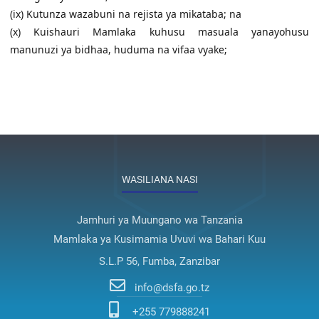
(ix) Kutunza wazabuni na rejista ya mikataba; na
(x) Kuishauri Mamlaka kuhusu masuala yanayohusu
manunuzi ya bidhaa, huduma na vifaa vyake;
WASILIANA NASI
Jamhuri ya Muungano wa Tanzania
Mamlaka ya Kusimamia Uvuvi wa Bahari Kuu
S.L.P 56, Fumba, Zanzibar
info@dsfa.go.tz
+255 779888241